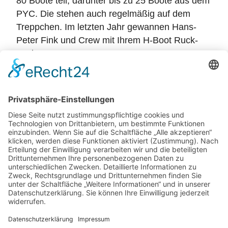
80 Boote teil, darunter bis zu 25 Boote aus dem
PYC. Die stehen auch regelmäßig auf dem
Treppchen. Im letzten Jahr gewannen Hans-
Peter Fink und Crew mit Ihrem H-Boot Ruck-
Zuck.
In diesem Jahr richtet der PYC die erste und die
letzte Wettfahrt am 30. Juli und 3. September
aus.
Potsdamer Yacht Club e. V.
Königstr. 3A
14109 Berlin