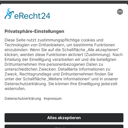
Potsdamer Yacht Club e. V.
Königstr. 3A
14109 Berlin
Tel: +49 30 805 35 58
KONTAKT
|
IMPRESSUM
|
DATENSCHUTZ