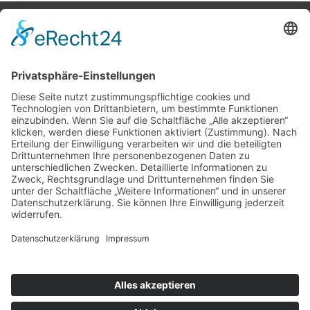
Potsdamer Yacht Club e. V.
Königstr. 3A
14109 Berlin
Tel: +49 30 805 35 58
KONTAKT
|
IMPRESSUM
|
DATENSCHUTZ