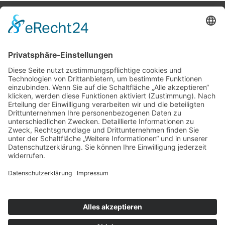
Potsdamer Yacht Club e. V.
Königstr. 3A
14109 Berlin
Tel: +49 30 805 35 58
KONTAKT
|
IMPRESSUM
|
DATENSCHUTZ